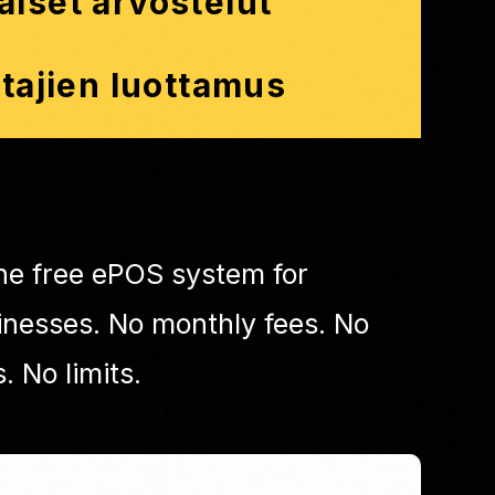
aiset arvostelut
htajien luottamus
one free ePOS system for
nesses. No monthly fees. No
. No limits.