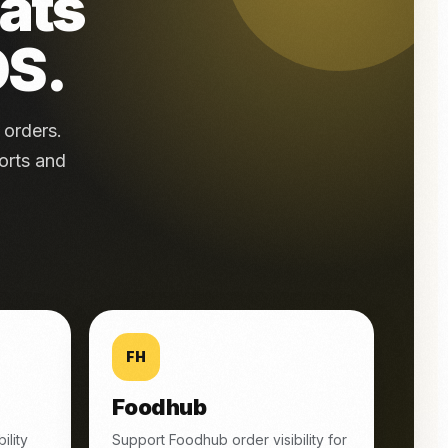
Eats
OS.
 orders.
orts and
FH
Foodhub
ility
Support Foodhub order visibility for