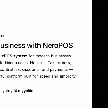
ree.
business with NeroPOS
e ePOS system
for modern businesses.
o hidden costs. No limits. Take orders,
control tax, discounts, and payments —
ul platform built for speed and simplicity.
a yhteyttä myyntiin