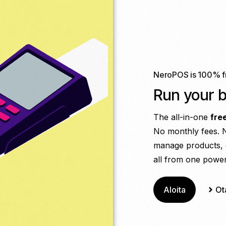
NeroPOS is 100% f
Run your 
The all-in-one
fre
No monthly fees. N
manage products, 
all from one powerf
Aloita
Ot