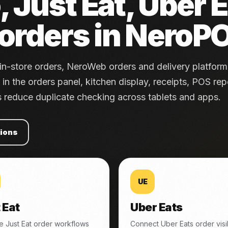
 Just Eat, Uber 
orders in NeroP
n-store orders, NeroWeb orders and delivery platform
 the orders panel, kitchen display, receipts, POS rep
ts reduce duplicate checking across tablets and apps.
tions
UE
 Eat
Uber Eats
e Just Eat order workflows
Connect Uber Eats order visib