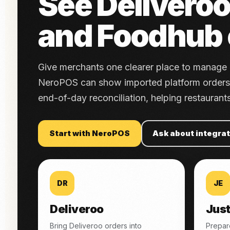
See Deliveroo,
and Foodhub 
Give merchants one clearer place to manage i
NeroPOS can show imported platform orders in
end-of-day reconciliation, helping restauran
Start with NeroPOS
Ask about integra
DR
JE
Deliveroo
Just
Bring Deliveroo orders into
Prepar