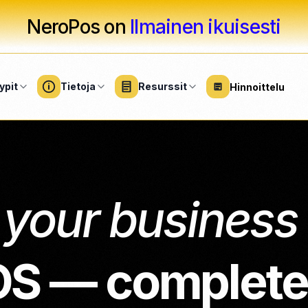
NeroPos on
Ilmainen ikuisesti
ypit
Tietoja
Resurssit
Hinnoittelu
NEUS
SOFTWARE
PALVELUT
HARDWARE
SUURET YRIT
i
Asiantuntijapalvelut
Yleiskatsaus
Yritysohjelmistot
Laitteisto ja laitteet
eusratkaisut
your business
Fitness
Festivaalit &
Business Suite
Korttipäätteet
eushoitolat
tapahtumat
NEN
Koti & korjaus
NeroTrade
Tarvikkeet
salongit
Terveydenhuolt
NeroGym
Siivouspalvelut
Laskurin asetukset
S — complete
aamot
Stadion &
NeroPay Store
NeroBooking
Yleishyödylliset
ILMAINEN
urheilutapahtum
)
kylpylät
yhteisöt
Integraat
NeroWeb
ILMAINEN
Yhdistä kirjanp
uri-kampaamot