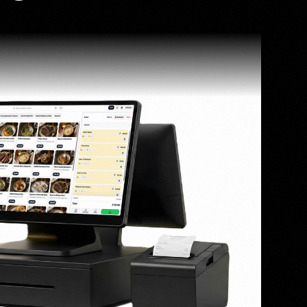
eroPOS:n avulla.
raatiot
Xero
QuickBooks
WooCommerce
NeroPOS
Nopea kassa, tuoteruutu ja
Uber Eats
kaikki yhdessä POS-työkalut.