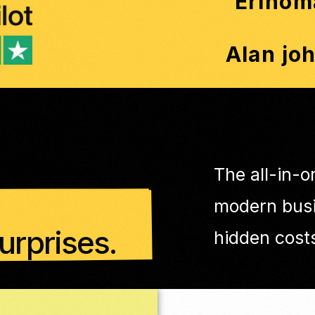
Erinom
Alan jo
The all-in-
modern busi
urprises.
hidden costs