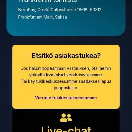
NeroPay, Große Gallusstrasse 16–18, 60312
Frankfurt am Main, Saksa
Etsitkö asiakastukea?
Jos haluat nopeamman vastauksen, ota meihin
yhteyttä
live-chat
verkkosivuillamme.
Tai käy tukikeskuksessamme saadaksesi apua
ja opastusta.
Vieraile tukikeskuksessamme
Live-chat