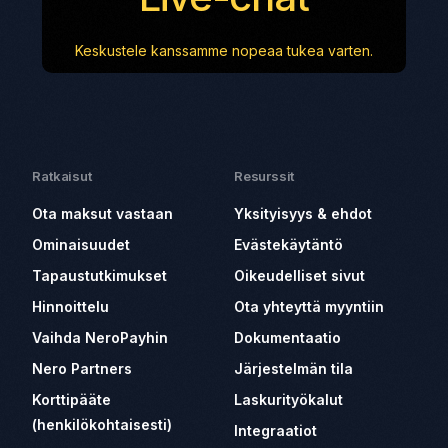
Keskustele kanssamme nopeaa tukea varten.
Ratkaisut
Resurssit
Ota maksut vastaan
Yksityisyys & ehdot
Ominaisuudet
Evästekäytäntö
Tapaustutkimukset
Oikeudelliset sivut
Hinnoittelu
Ota yhteyttä myyntiin
Vaihda NeroPayhin
Dokumentaatio
Nero Partners
Järjestelmän tila
Korttipääte
Laskurityökalut
(henkilökohtaisesti)
Integraatiot