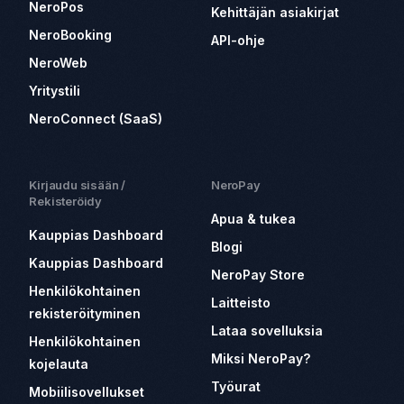
NeroPos
Kehittäjän asiakirjat
NeroBooking
API-ohje
NeroWeb
Yritystili
NeroConnect (SaaS)
Kirjaudu sisään /
NeroPay
Rekisteröidy
Apua & tukea
Kauppias Dashboard
Blogi
Kauppias Dashboard
NeroPay Store
Henkilökohtainen
Laitteisto
rekisteröityminen
Lataa sovelluksia
Henkilökohtainen
Miksi NeroPay?
kojelauta
Työurat
Mobiilisovellukset