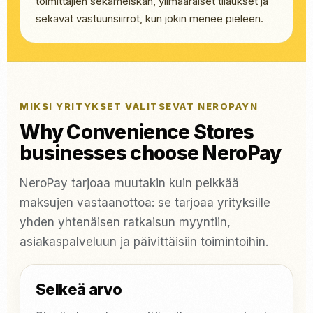
toimittajien sekamelskan, ylimääräiset tilaukset ja
sekavat vastuunsiirrot, kun jokin menee pieleen.
MIKSI YRITYKSET VALITSEVAT NEROPAYN
Why Convenience Stores
businesses choose NeroPay
NeroPay tarjoaa muutakin kuin pelkkää
maksujen vastaanottoa: se tarjoaa yrityksille
yhden yhtenäisen ratkaisun myyntiin,
asiakaspalveluun ja päivittäisiin toimintoihin.
Selkeä arvo