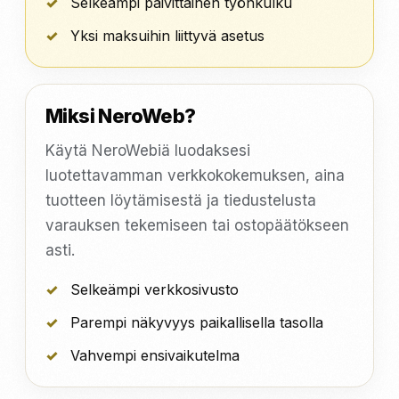
Selkeämpi päivittäinen työnkulku
Yksi maksuihin liittyvä asetus
Miksi NeroWeb?
Käytä NeroWebiä luodaksesi
luotettavamman verkkokokemuksen, aina
tuotteen löytämisestä ja tiedustelusta
varauksen tekemiseen tai ostopäätökseen
asti.
Selkeämpi verkkosivusto
Parempi näkyvyys paikallisella tasolla
Vahvempi ensivaikutelma