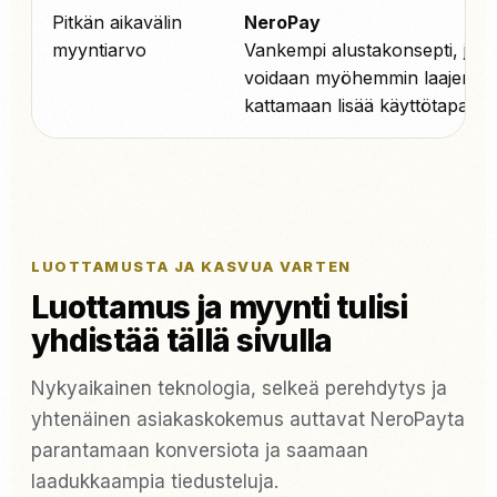
Pitkän aikavälin
NeroPay
myyntiarvo
Vankempi alustakonsepti, jota
voidaan myöhemmin laajenta
kattamaan lisää käyttötapauks
LUOTTAMUSTA JA KASVUA VARTEN
Luottamus ja myynti tulisi
yhdistää tällä sivulla
Nykyaikainen teknologia, selkeä perehdytys ja
yhtenäinen asiakaskokemus auttavat NeroPayta
parantamaan konversiota ja saamaan
laadukkaampia tiedusteluja.