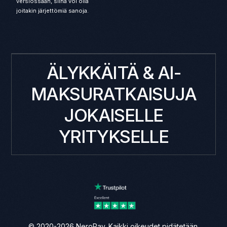
versiossaan, siinä voi olla
joitakin järjettömiä sanoja.
ÄLYKKÄITÄ & AI-
MAKSURATKAISUJA
JOKAISELLE
YRITYKSELLE
© 2020-2026 NeroPay. Kaikki oikeudet pidätetään.