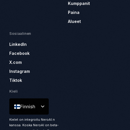
Kumppanit
Paina
Alueet
Sosiaalinen
LinkedIn
Facebook
X.com
Instagram
Tiktok
Kieli
Finnish
Kielet on integroitu NeroAI:n
kanssa. Koska NeroAI on beta-