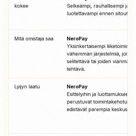
kokee
Selkeämpi, rauhallisempi ja
luotettavampi ennen sitoutumi
Mitä omistaja saa
NeroPay
Yksinkertaisempi liiketoimintama
vähemmän järjestelmiä, joita 
selitettävä tai joiden vianmääri
tehtävä.
Lyijyn laatu
NeroPay
Esittelyihin ja luottamukseen
perustuvat toimintakehotukset
edistävät parempia keskustelu