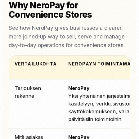
Why NeroPay for
Convenience Stores
See how NeroPay gives businesses a clearer,
more joined-up way to sell, serve and manage
day-to-day operations for convenience stores.
VERTAILUKOHTA
NEROPAYN TOIMINTAMALLI
Tarjouksen
NeroPay
rakenne
Yksi yhtenäinen järjestelmä m
käsittelyyn, verkkosivuston
käyttökokemukseen, varauksii
päivittäisiin toimintoihin.
Mitä asiakas
NeroPay