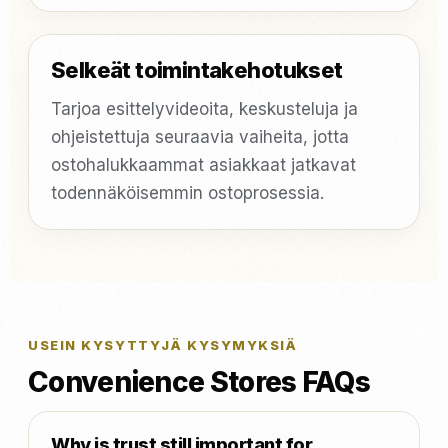
Selkeät toimintakehotukset
Tarjoa esittelyvideoita, keskusteluja ja
ohjeistettuja seuraavia vaiheita, jotta
ostohalukkaammat asiakkaat jatkavat
todennäköisemmin ostoprosessia.
USEIN KYSYTTYJÄ KYSYMYKSIÄ
Convenience Stores FAQs
Why is trust still important for