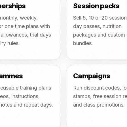
erships
Session packs
monthly, weekly,
Sell 5, 10 or 20 sessio
or one time plans with
day passes, nutrition
allowances, trial days
packages and custom c
ry rules.
bundles.
rammes
Campaigns
eusable training plans
Run discount codes, lo
eos, instructions,
stamps, free session 
 notes and repeat days.
and class promotions.