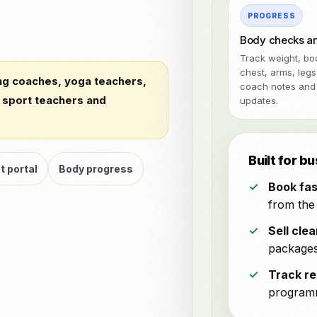
PROGRESS
Body checks a
Track weight, bod
chest, arms, legs
ing coaches, yoga teachers,
coach notes and 
, sport teachers and
updates.
Built for 
t portal
Body progress
Book fas
from the
Sell clea
packages
Track re
programm