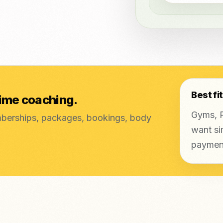
Best fit
time coaching.
Gyms, P
berships, packages, bookings, body
want si
payment