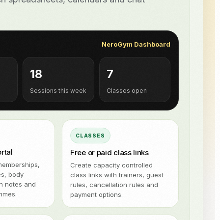
aitos, CRM sistemas, paruoštus papildinius ir užsakymus iš
tformų su „NeroPay“ ir „NeroPOS“.
NeroPOS
racijos
Xero
„QuickBooks“
WooCommerce
Greita kasa, produktų tinklelis ir
NeroGym Dashboard
"viskas viename" POS įrankiai.
„Uber Eats“
18
7
Sessions this week
Classes open
CLASSES
ortal
Free or paid class links
memberships,
Create capacity controlled
es, body
class links with trainers, guest
on notes and
rules, cancellation rules and
mmes.
payment options.