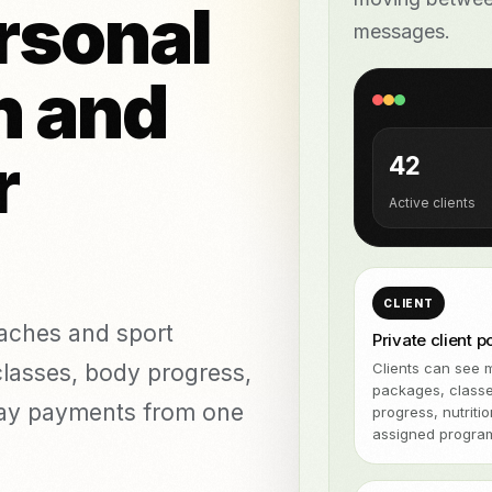
rsonal
Sujunkite apsk
ruotė ir auskarų
pristatymo pla
NeroPOS
messages.
mas
NEMOKAMAI
"NeroBill"
ikos klinikos
Visos integ
NEMOKAMAI
h and
QR Pay
„Deliveroo“
"NeroAI"
(Mokesčių ir
r
NEMOKAMAI
42
mokėjimų
įrankiai)
Active clients
Kūrėjų API
š mokėjimų priėmimą
prieš Zettle
prieš Teya
prieš Dojo
CLIENT
aches and sport
Private client p
lasses, body progress,
Clients can see 
packages, class
Pay payments from one
progress, nutriti
assigned progra