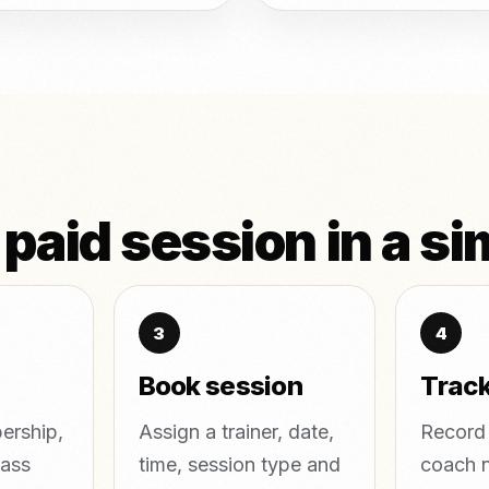
 paid session in a si
Book session
Track
ership,
Assign a trainer, date,
Record
lass
time, session type and
coach n