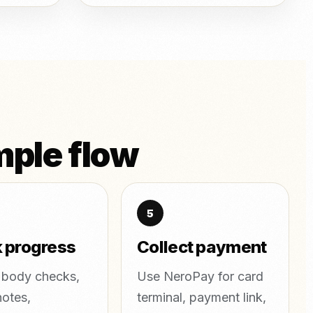
mple flow
 progress
Collect payment
 body checks,
Use NeroPay for card
otes,
terminal, payment link,