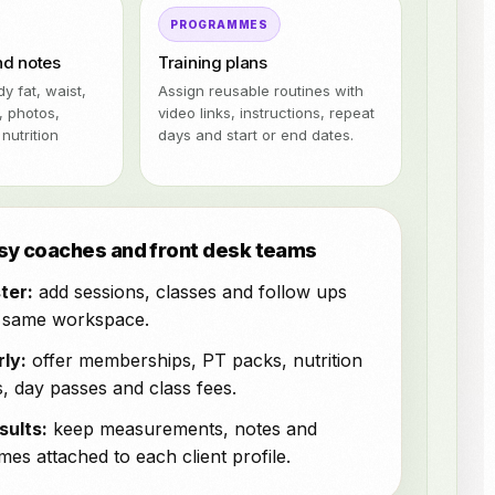
PROGRAMMES
nd notes
Training plans
y fat, waist,
Assign reusable routines with
, photos,
video links, instructions, repeat
nutrition
days and start or end dates.
busy coaches and front desk teams
ter:
add sessions, classes and follow ups
 same workspace.
rly:
offer memberships, PT packs, nutrition
, day passes and class fees.
sults:
keep measurements, notes and
es attached to each client profile.