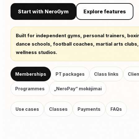
Start with NeroGym
Explore features
Built for independent gyms, personal trainers, box
dance schools, football coaches, martial arts clubs
wellness studios.
Memberships
PT packages
Class links
Clien
Programmes
„NeroPay“ mokėjimai
Use cases
Classes
Payments
FAQs