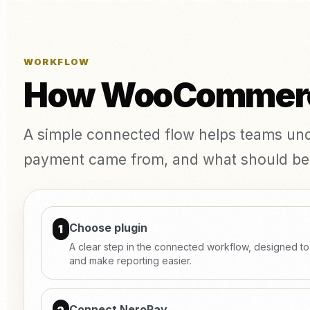
WORKFLOW
How WooCommerce
A simple connected flow helps teams un
payment came from, and what should be 
Choose plugin
1
A clear step in the connected workflow, designed t
and make reporting easier.
Connect NeroPay