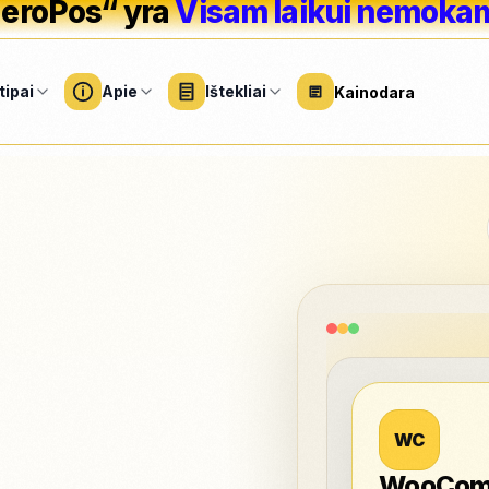
eroPos“ yra
Visam laikui nemoka
tipai
Apie
Ištekliai
Kainodara
UTY
PROGRAMINĖ ĮRANGA
PASLAUGOS
ĮRENGINIAI
DIDELĖS ĮMON
grožio sprendimai
Profesinės paslaugos
Apžvalga
Verslo programinė
Techninė įranga ir
įranga
prietaisai
o salonai
Tinklaraštis
Festivaliai ir reng
AI
"Business Suite
Kortelių terminalai
 salonai
Namai ir remontas
Sveikatos prieži
NeroTrade
Priedai
ų
ų salonai
Valymo paslaugos
Stadionas ir spor
renginiai
„NeroGym“
Skaitiklio nustatymai
s SPA centrai
Ne pelno siekiančios
WC
organizacijos
"NeroPay" parduotu
NeroBooking
NEMOKAMAI
klos
Integraci
WooComm
"NeroWeb"
NEMOKAMAI