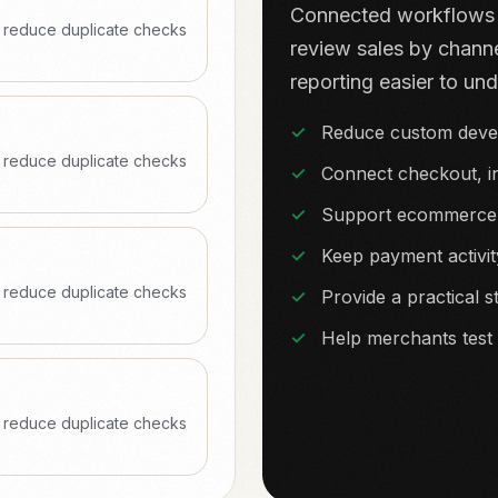
Connected workflows 
o reduce duplicate checks
review sales by chann
reporting easier to un
Reduce custom deve
o reduce duplicate checks
Connect checkout, i
Support ecommerce a
Keep payment activit
o reduce duplicate checks
Provide a practical 
Help merchants test
o reduce duplicate checks