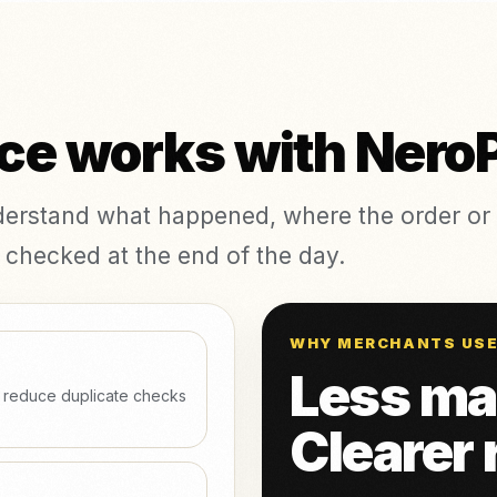
 works with NeroP
derstand what happened, where the order or
checked at the end of the day.
WHY MERCHANTS USE
Less ma
o reduce duplicate checks
Clearer 