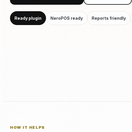
Ready plugin
NeroPOS ready
Reports friendly
HOW IT HELPS