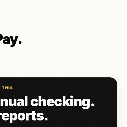
ay.
 THIS
nual checking.
reports.