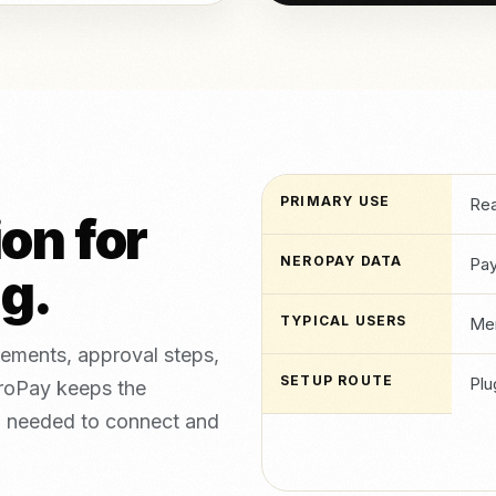
PRIMARY USE
Rea
ion for
NEROPAY DATA
Pay
ng.
TYPICAL USERS
Mer
rements, approval steps,
SETUP ROUTE
Plu
eroPay keeps the
n needed to connect and