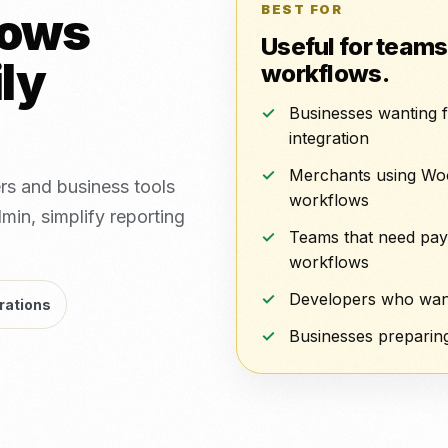
BEST FOR
lows
Useful for teams
ly
workflows.
Businesses wanting f
integration
Merchants using Wo
rs and business tools
workflows
min, simplify reporting
Teams that need paym
workflows
Developers who want a
rations
Businesses preparing