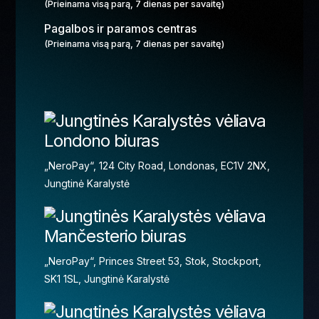
(Prieinama visą parą, 7 dienas per savaitę)
Pagalbos ir paramos centras
(Prieinama visą parą, 7 dienas per savaitę)
Londono biuras
„NeroPay“, 124 City Road, Londonas, EC1V 2NX,
Jungtinė Karalystė
Mančesterio biuras
„NeroPay“, Princes Street 53, Stok, Stockport,
SK1 1SL, Jungtinė Karalystė