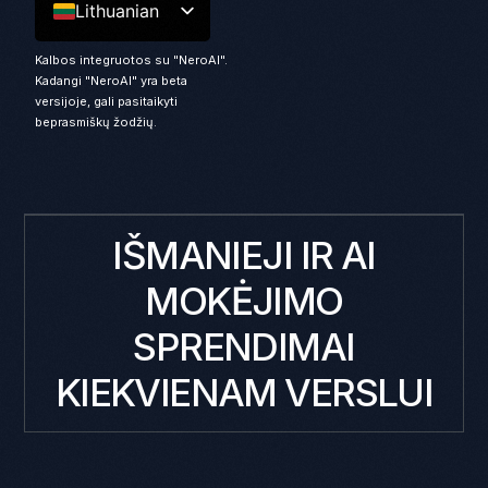
Lithuanian
Kalbos integruotos su "NeroAI".
Kadangi "NeroAI" yra beta
versijoje, gali pasitaikyti
beprasmiškų žodžių.
IŠMANIEJI IR AI
MOKĖJIMO
SPRENDIMAI
KIEKVIENAM VERSLUI