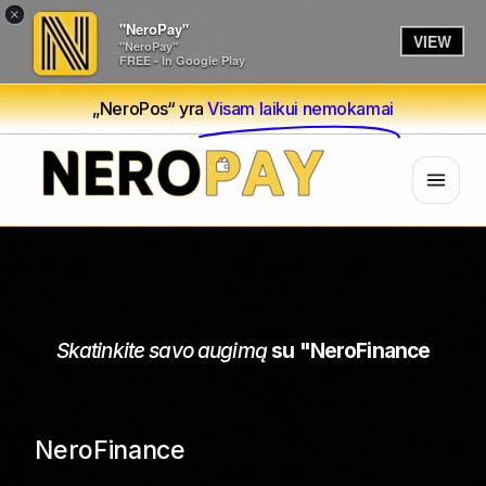
×
"NeroPay"
VIEW
"NeroPay"
FREE - In Google Play
„NeroPos“ yra
Visam laikui nemokamai
Skatinkite savo augimą
su "NeroFinance
NeroFinance