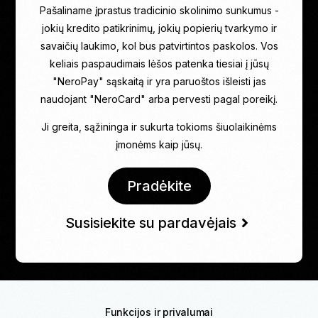
Pašaliname įprastus tradicinio skolinimo sunkumus -
jokių kredito patikrinimų, jokių popierių tvarkymo ir
savaičių laukimo, kol bus patvirtintos paskolos. Vos
keliais paspaudimais lėšos patenka tiesiai į jūsų
"NeroPay" sąskaitą ir yra paruoštos išleisti jas
naudojant "NeroCard" arba pervesti pagal poreikį.
Ji greita, sąžininga ir sukurta tokioms šiuolaikinėms
įmonėms kaip jūsų.
Pradėkite
Susisiekite su pardavėjais
Funkcijos ir privalumai