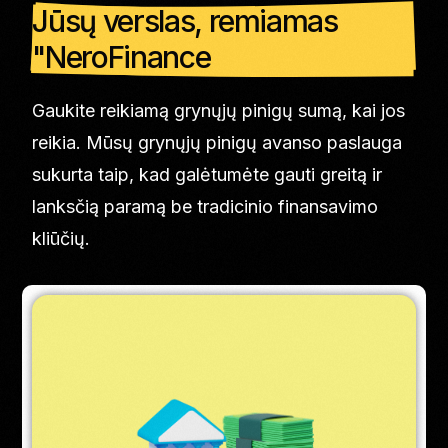
Jūsų verslas, remiamas
"NeroFinance
Gaukite reikiamą grynųjų pinigų sumą, kai jos
reikia. Mūsų grynųjų pinigų avanso paslauga
sukurta taip, kad galėtumėte gauti greitą ir
lanksčią paramą be tradicinio finansavimo
kliūčių.