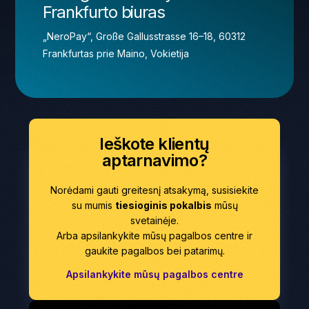
Frankfurto biuras
„NeroPay“, Große Gallusstrasse 16–18, 60312
Frankfurtas prie Maino, Vokietija
Ieškote klientų
aptarnavimo?
Norėdami gauti greitesnį atsakymą, susisiekite
su mumis
tiesioginis pokalbis
mūsų
svetainėje.
Arba apsilankykite mūsų pagalbos centre ir
gaukite pagalbos bei patarimų.
Apsilankykite mūsų pagalbos centre