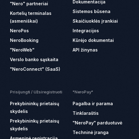
Dokumentacija
"Nero" partneriai
Sistemos būsena
Kortelių terminalas
(asmeniškai)
Skaičiuoklės įrankiai
NeroPos
Integracijos
NeroBooking
Kūrėjo dokumentai
"NeroWeb"
API žinynas
Verslo banko sąskaita
"NeroConnect" (SaaS)
Prisijungti / Užsiregistruoti
"NeroPay"
Prekybininkų prietaisų
Pagalba ir parama
skydelis
Tinklaraštis
Prekybininkų prietaisų
"NeroPay" parduotuvė
skydelis
Techninė įranga
Asmeninė registracija