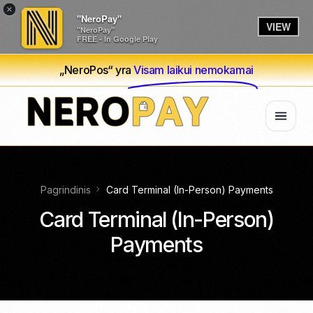
×
"NeroPay"
VIEW
"NeroPay"
FREE - In Google Play
„NeroPos“ yra
Visam laikui nemokamai
Pagrindinis
Card Terminal (In-Person) Payments
Card Terminal (In-Person)
Payments