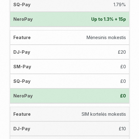
1.79%
Up to 1.3% + 15p
Mėnesinis mokestis
£20
£0
£0
£0
SIM kortelės mokestis
£10