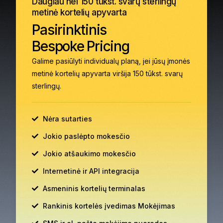
Daugiau nei 150 tūkst. svarų sterlingų
metinė kortelių apyvarta
Pasirinktinis
Bespoke Pricing
Galime pasiūlyti individualų planą, jei jūsų įmonės
metinė kortelių apyvarta viršija 150 tūkst. svarų
sterlingų.
Nėra sutarties
Jokio paslėpto mokesčio
Jokio atšaukimo mokesčio
Internetinė ir API integracija
Asmeninis kortelių terminalas
Rankinis kortelės įvedimas Mokėjimas