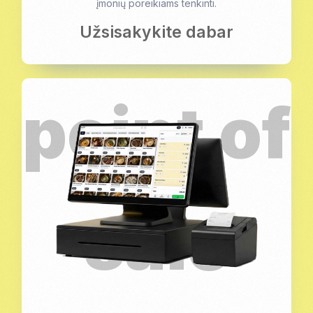
įmonių poreikiams tenkinti.
Užsisakykite dabar