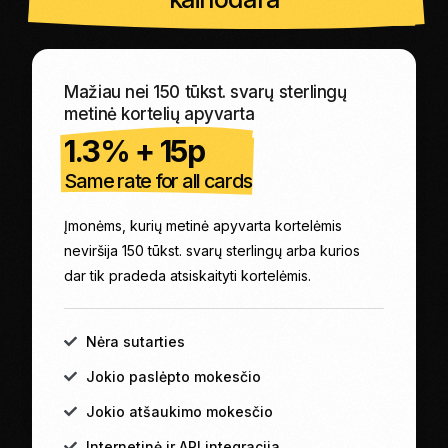
Mažiau nei 150 tūkst. svarų sterlingų
metinė kortelių apyvarta
1.3% + 15p
Same rate for all cards
Įmonėms, kurių metinė apyvarta kortelėmis
neviršija 150 tūkst. svarų sterlingų arba kurios
dar tik pradeda atsiskaityti kortelėmis.
Nėra sutarties
Jokio paslėpto mokesčio
Jokio atšaukimo mokesčio
Internetinė ir API integracija