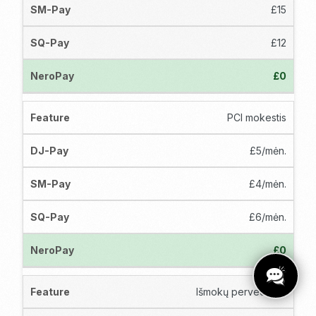
£15
£12
£0
PCI mokestis
£5/mėn.
£4/mėn.
£6/mėn.
£0
Išmokų pervedimas