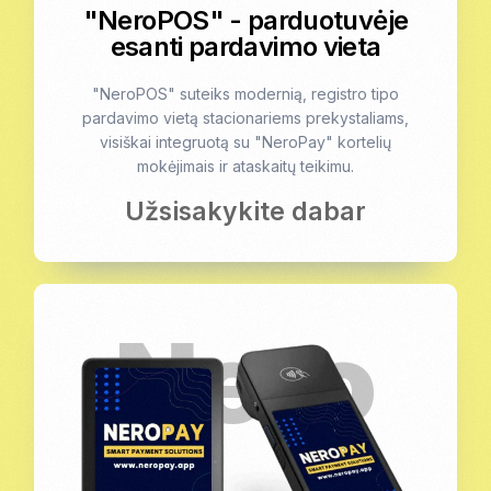
"NeroPOS" - parduotuvėje
esanti pardavimo vieta
"NeroPOS" suteiks modernią, registro tipo
pardavimo vietą stacionariems prekystaliams,
visiškai integruotą su "NeroPay" kortelių
mokėjimais ir ataskaitų teikimu.
Užsisakykite dabar