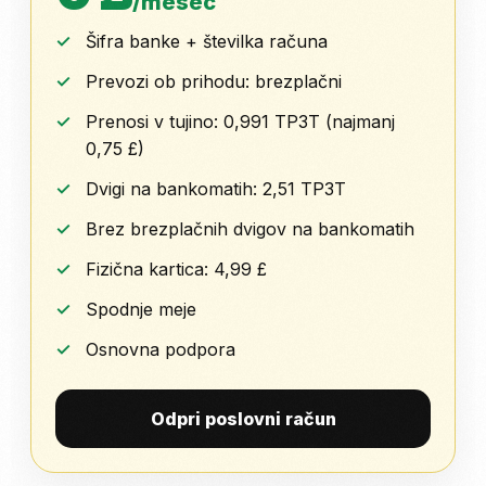
/mesec
Šifra banke + številka računa
Prevozi ob prihodu: brezplačni
Prenosi v tujino: 0,991 TP3T (najmanj
0,75 £)
Dvigi na bankomatih: 2,51 TP3T
Brez brezplačnih dvigov na bankomatih
Fizična kartica: 4,99 £
Spodnje meje
Osnovna podpora
Odpri poslovni račun