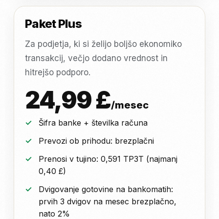
Paket Plus
Za podjetja, ki si želijo boljšo ekonomiko
transakcij, večjo dodano vrednost in
hitrejšo podporo.
24,99 £
/mesec
Šifra banke + številka računa
Prevozi ob prihodu: brezplačni
Prenosi v tujino: 0,591 TP3T (najmanj
0,40 £)
Dvigovanje gotovine na bankomatih:
prvih 3 dvigov na mesec brezplačno,
nato 2%