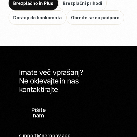
Brezplačno in Plus
Brezplačni prihodi
Dostop do bankomata
Obrnite se na podporo
Imate več vprašanj?
Ne oklevajte in nas
kontaktirajte
Pišite
nam
support@neropay.app