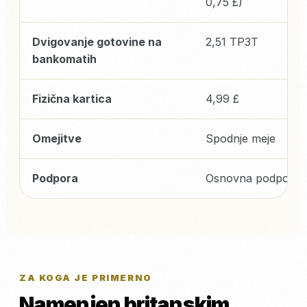
0,75 £)
Dvigovanje gotovine na
2,51 TP3T
bankomatih
Fizična kartica
4,99 £
Omejitve
Spodnje meje
Podpora
Osnovna podpora
ZA KOGA JE PRIMERNO
Namenjen britanskim