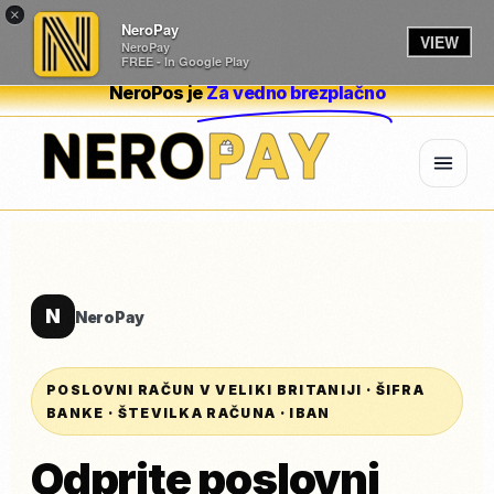
×
NeroPay
VIEW
NeroPay
FREE - In Google Play
NeroPos je
Za vedno brezplačno
N
NeroPay
POSLOVNI RAČUN V VELIKI BRITANIJI · ŠIFRA
BANKE · ŠTEVILKA RAČUNA · IBAN
Odprite poslovni