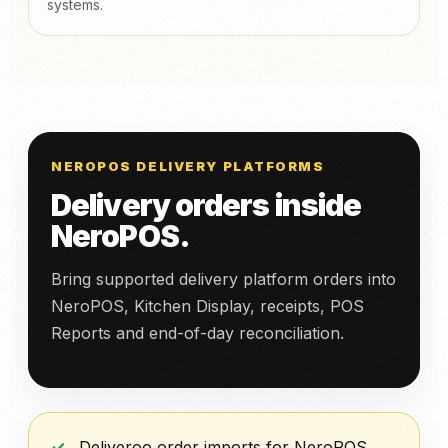
systems.
NEROPOS DELIVERY PLATFORMS
Delivery orders inside
NeroPOS.
Bring supported delivery platform orders into
NeroPOS, Kitchen Display, receipts, POS
Reports and end-of-day reconciliation.
Deliveroo order imports for NeroPOS