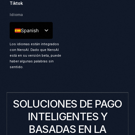
Tiktok
Idioma
Spanish
Los idiomas están integrados
con NeroAI. Dado que NeroAI
está en su versión beta, puede
haber algunas palabras sin
sentido.
SOLUCIONES DE PAGO
INTELIGENTES Y
BASADAS EN LA