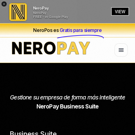
×
NeroPay
VIEW
NeroPay
FREE - In Google Play
NeroPos es
Gratis para siempre
Gestione su empresa de forma más inteligente
NeroPay Business Suite
Business Suite