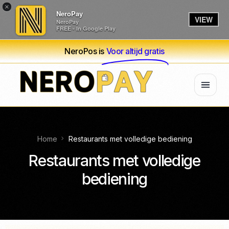
×
NeroPay
VIEW
NeroPay
FREE - In Google Play
NeroPos is
Voor altijd gratis
Home
Restaurants met volledige bediening
Restaurants met volledige
bediening