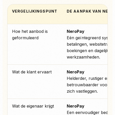
VERGELIJKINGSPUNT
DE AANPAK VAN NERO
Hoe het aanbod is
NeroPay
geformuleerd
Eén geïntegreerd syste
betalingen, websitetrajec
boekingen en dagelijkse
werkzaamheden.
Wat de klant ervaart
NeroPay
Helderder, rustiger en
betrouwbaarder voordat
zich vastleggen.
Wat de eigenaar krijgt
NeroPay
Een eenvoudiger bedrijf