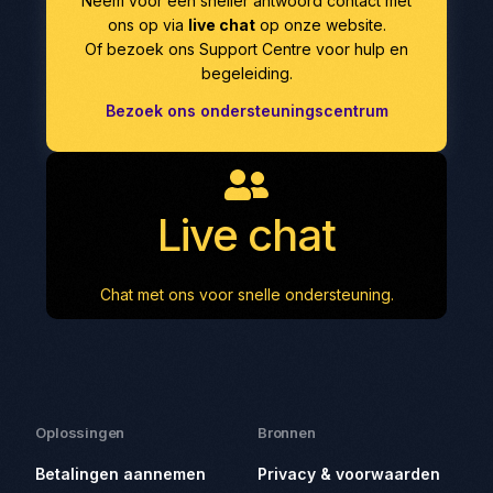
Neem voor een sneller antwoord contact met
ons op via
live chat
op onze website.
Of bezoek ons Support Centre voor hulp en
begeleiding.
Bezoek ons ondersteuningscentrum
Live chat
Chat met ons voor snelle ondersteuning.
Oplossingen
Bronnen
Betalingen aannemen
Privacy & voorwaarden