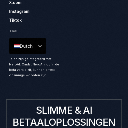
X.com
Instagram
Tiktok
Taal
Dutch
Talen zijn geïntegreerd met
NeroAI. Omdat NeroAI nog in de
beta versie zit, kunnen er wat
onzinnige woorden zijn.
SLIMME & AI
BETAALOPLOSSINGEN