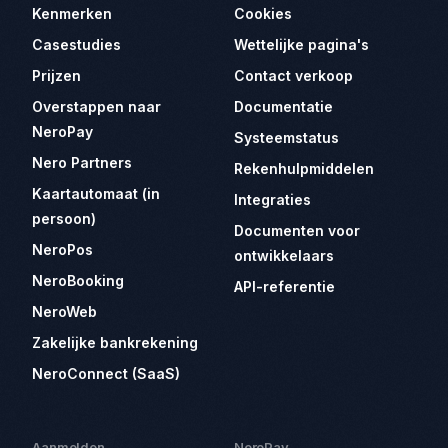
Kenmerken
Cookies
Casestudies
Wettelijke pagina's
Prijzen
Contact verkoop
Overstappen naar
Documentatie
NeroPay
Systeemstatus
Nero Partners
Rekenhulpmiddelen
Kaartautomaat (in
Integraties
persoon)
Documenten voor
NeroPos
ontwikkelaars
NeroBooking
API-referentie
NeroWeb
Zakelijke bankrekening
NeroConnect (SaaS)
Aanmelden
NeroPay