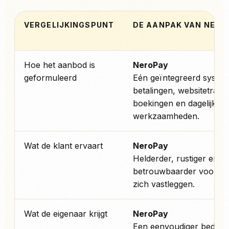
VERGELIJKINGSPUNT
DE AANPAK VAN NERO
Hoe het aanbod is
NeroPay
geformuleerd
Eén geïntegreerd syste
betalingen, websitetrajec
boekingen en dagelijkse
werkzaamheden.
Wat de klant ervaart
NeroPay
Helderder, rustiger en
betrouwbaarder voordat
zich vastleggen.
Wat de eigenaar krijgt
NeroPay
Een eenvoudiger bedrijf