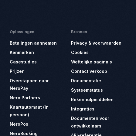
Oplossingen
Bronnen
Betalingen aannemen
Privacy & voorwaarden
Kenmerken
Cookies
Casestudies
Wettelijke pagina's
Prijzen
Contact verkoop
Overstappen naar
Documentatie
NeroPay
Systeemstatus
Nero Partners
Rekenhulpmiddelen
Kaartautomaat (in
Integraties
persoon)
Documenten voor
NeroPos
ontwikkelaars
NeroBooking
API-referentie