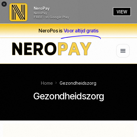
×
NeroPay
VIEW
NeroPay
FREE - In Google Play
NeroPos is
Voor altijd gratis
Home
Gezondheidszorg
Gezondheidszorg