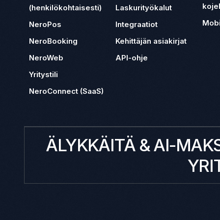
koje
(henkilökohtaisesti)
Laskurityökalut
Mobi
NeroPos
Integraatiot
NeroBooking
Kehittäjän asiakirjat
NeroWeb
API-ohje
Yritystili
NeroConnect (SaaS)
ÄLYKKÄITÄ & AI-MAK
YRI