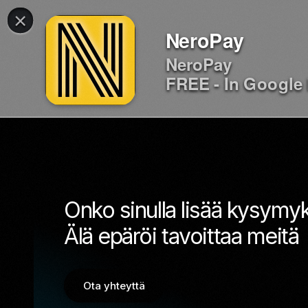
×
NeroPay
NeroPay
FREE - In Google 
Onko sinulla lisää kysymy
Älä epäröi tavoittaa meitä
Ota yhteyttä