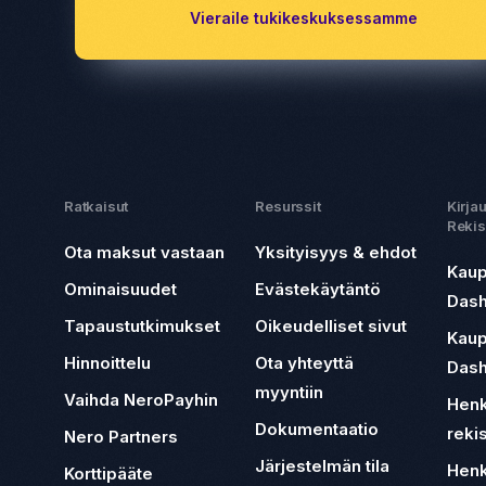
Vieraile tukikeskuksessamme
Ratkaisut
Resurssit
Kirja
Rekis
Ota maksut vastaan
Yksityisyys & ehdot
Kaup
Ominaisuudet
Evästekäytäntö
Das
Tapaustutkimukset
Oikeudelliset sivut
Kaup
Hinnoittelu
Ota yhteyttä
Das
myyntiin
Vaihda NeroPayhin
Henk
Dokumentaatio
reki
Nero Partners
Järjestelmän tila
Henk
Korttipääte