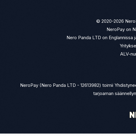
© 2020-2026 NeroPa
NeroPay on Ne
Nero Panda LTD on Englannissa ja
Yrityks
ALV-nu
NeroPay (Nero Panda LTD - 12613982) toimii Yhdistynee
tarjoaman säännellyn