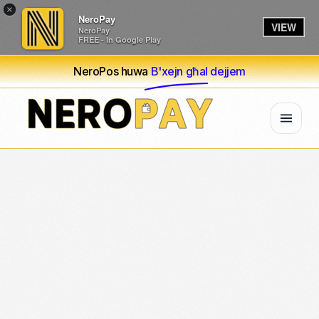
×
NeroPay
VIEW
NeroPay
FREE - In Google Play
NeroPos huwa
B'xejn għal dejjem