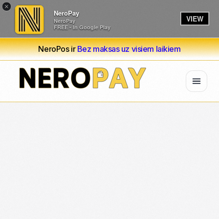
×
NeroPay
VIEW
NeroPay
FREE - In Google Play
NeroPos ir
Bez maksas uz visiem laikiem