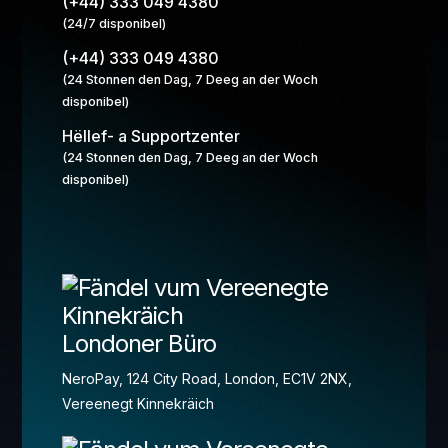
(+44) 333 049 4380
(24/7 disponibel)
(+44) 333 049 4380
(24 Stonnen den Dag, 7 Deeg an der Woch
disponibel)
Hëllef- a Supportzenter
(24 Stonnen den Dag, 7 Deeg an der Woch
disponibel)
Londoner Büro
NeroPay, 124 City Road, London, EC1V 2NX,
Vereenegt Kinnekräich