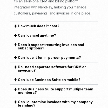
It’s an all-in-one CRM and billing platform
integrated with NeroPay, helping you manage
customers, payments, and invoices in one place.
How much does it cost?
Can I cancel anytime?
Does it support recurring invoices and
subscriptions?
Can I use it for in-person payments?
Do I need separate software for CRM or
invoicing?
Can I use Business Suite on mobile?
Does Business Suite support multiple team
members?
Can I customise invoices with my company
branding?