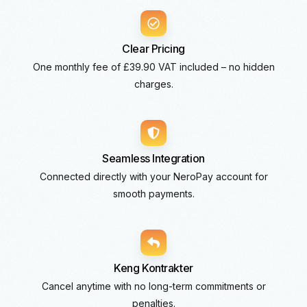
Clear Pricing
One monthly fee of £39.90 VAT included – no hidden
charges.
Seamless Integration
Connected directly with your NeroPay account for
smooth payments.
Keng Kontrakter
Cancel anytime with no long-term commitments or
penalties.