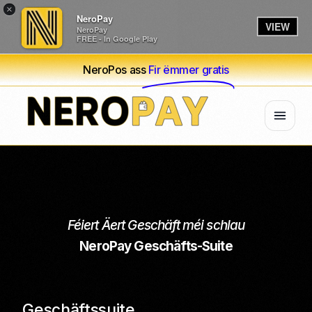
×
NeroPay
VIEW
NeroPay
FREE - In Google Play
NeroPos ass
Fir ëmmer gratis
Féiert Äert Geschäft méi schlau
NeroPay Geschäfts-Suite
Geschäftssuite