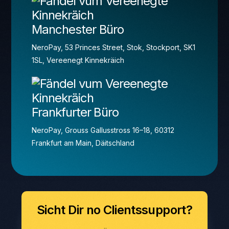
Manchester Büro
NeroPay, 53 Princes Street, Stok, Stockport, SK1
1SL, Vereenegt Kinnekräich
Frankfurter Büro
NeroPay, Grouss Gallusstross 16–18, 60312
Frankfurt am Main, Däitschland
Sicht Dir no Clientssupport?