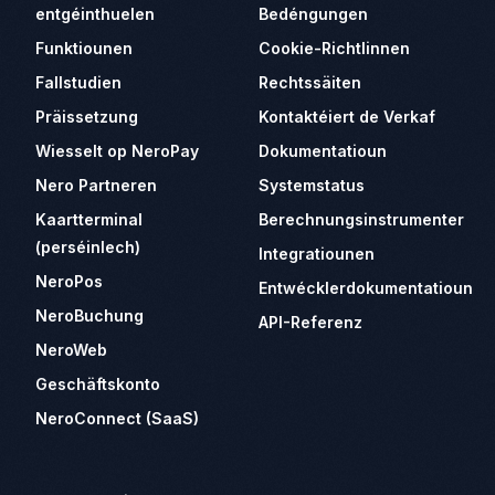
entgéinthuelen
Bedéngungen
Funktiounen
Cookie-Richtlinnen
Fallstudien
Rechtssäiten
Präissetzung
Kontaktéiert de Verkaf
Wiesselt op NeroPay
Dokumentatioun
Nero Partneren
Systemstatus
Kaartterminal
Berechnungsinstrumenter
(perséinlech)
Integratiounen
NeroPos
Entwécklerdokumentatioun
NeroBuchung
API-Referenz
NeroWeb
Geschäftskonto
NeroConnect (SaaS)