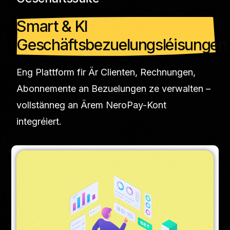
Smart & KI
Geschäftsbezuelungsléisungen
Eng Plattform fir Är Clienten, Rechnungen,
Abonnemente an Bezuelungen ze verwalten –
vollstänneg an Ärem NeroPay-Kont
integréiert.