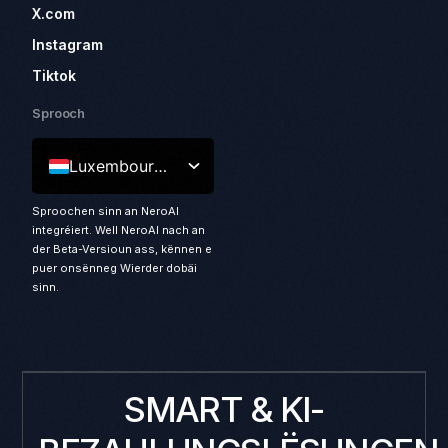
X.com
Instagram
Tiktok
Sprooch
Luxembourgish
Sproochen sinn an NeroAI
integréiert. Well NeroAI nach an
der Beta-Versioun ass, kënnen e
puer onsënneg Wierder dobäi
sinn.
SMART & KI-