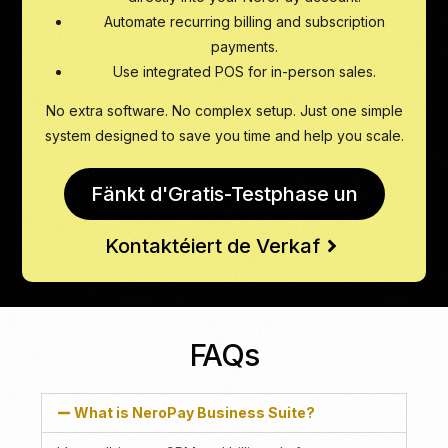
Automate recurring billing and subscription
payments.
Use integrated POS for in-person sales.
No extra software. No complex setup. Just one simple
system designed to save you time and help you scale.
Fänkt d'Gratis-Testphase un
Kontaktéiert de Verkaf
FAQs
What is NeroPay Business Suite?