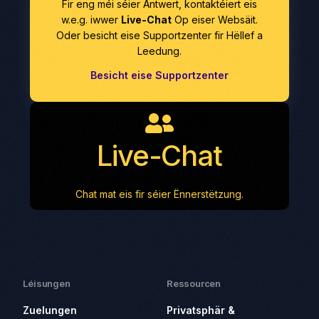
Fir eng méi séier Äntwert, kontaktéiert eis
w.e.g. iwwer
Live-Chat
Op eiser Websäit.
Oder besicht eise Supportzenter fir Hëllef a
Leedung.
Besicht eise Supportzenter
Live-Chat
Chat mat eis fir séier Ënnerstëtzung.
Léisungen
Ressourcen
Zuelungen
Privatsphär &