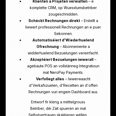
Klienten a Projeten verwalten
– e
komplette CRM, op Wuesstumsbetriber
zougeschnidden.
Schéckt Rechnungen direkt
– Erstellt a
liwwert professionell Rechnungen an e puer
Sekonnen.
Automatiséiert d'Wiederhuelend
Ofrechnung
– Abonnemente a
widderhuelend Bezuelungen vereinfacht.
Akzeptéiert Bezuelungen iwwerall
–
agebaute POS an vollstänneg Integratioun
mat NeroPay Payments.
Verfollegt alles
– Iwwerwaacht
d'Verkafszuelen, d'Recetten an d'offen
Rechnungen vun engem Dashboard aus.
Entworf fir kleng a mëttelgrouss
Betriber, déi Zäit spueren an mat
Selbstvertrauen skaléieren wëllen.