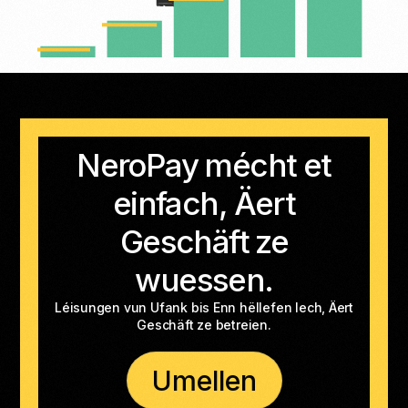
NeroPay mécht et
einfach, Äert
Geschäft ze
wuessen.
Léisungen vun Ufank bis Enn hëllefen Iech, Äert
Geschäft ze betreien.
Umellen