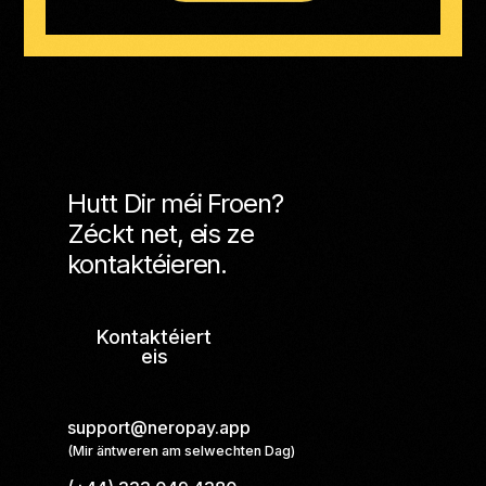
Hutt Dir méi Froen?
Zéckt net, eis ze
kontaktéieren.
Kontaktéiert
eis
support@neropay.app
(Mir äntweren am selwechten Dag)