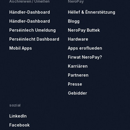
Aschreiwen / Umellen
NeroPay
Händler-Dashboard
Hëllef & Ënnerstëtzung
Händler-Dashboard
Blogg
Perséinlech Umeldung
NeroPay Buttek
Perséinlecht Dashboard
Hardware
Mobil Apps
Apps eroflueden
Firwat NeroPay?
Karriären
Partneren
Presse
Gebidder
sozial
LinkedIn
Facebook