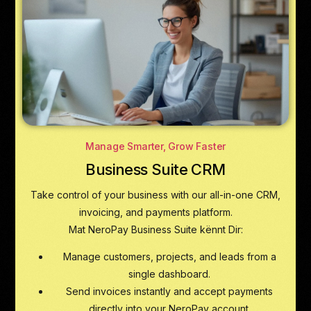
Manage Smarter, Grow Faster
Business Suite CRM
Take control of your business with our all-in-one CRM,
invoicing, and payments platform.
Mat NeroPay Business Suite kënnt Dir:
Manage customers, projects, and leads from a
single dashboard.
Send invoices instantly and accept payments
directly into your NeroPay account.