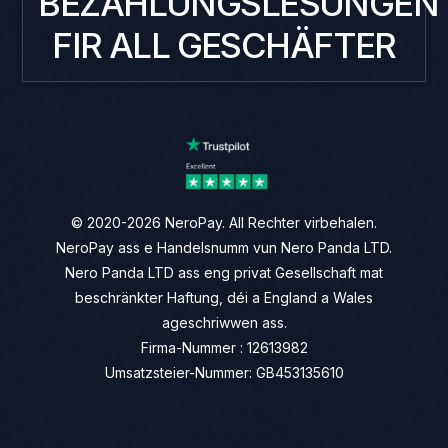
BEZAHLUNGSLËSUNGEN
FIR ALL GESCHÄFTER
© 2020-2026 NeroPay. All Rechter virbehalen.
NeroPay ass e Handelsnumm vun Nero Panda LTD.
Nero Panda LTD ass eng privat Gesellschaft mat
beschränkter Haftung, déi a England a Wales
ageschriwwen ass.
Firma-Nummer : 12613982
Umsatzsteier-Nummer: GB453135610