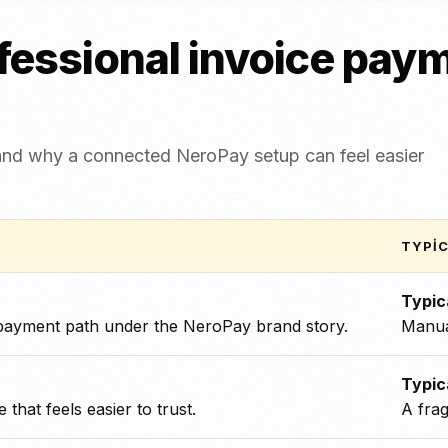
essional invoice paymen
and why a connected NeroPay setup can feel easier
TYPI
Typic
-payment path under the NeroPay brand story.
Manua
Typic
that feels easier to trust.
A frag