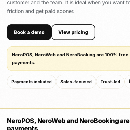
customer and the team. It is ideal when you want t
friction and get paid sooner.
Book a demo
View pricing
NeroPOS, NeroWeb and NeroBooking are 100% free
payments.
Payments included
Sales-focused
Trust-led
NeroPOS, NeroWeb and NeroBooking are
payments