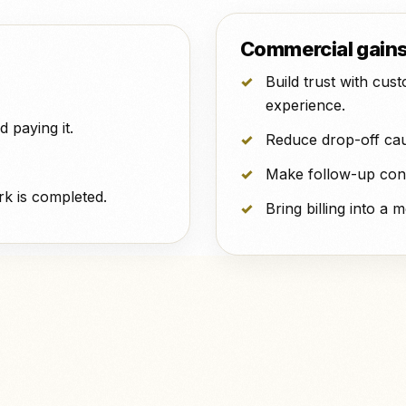
Commercial gain
Build trust with cu
experience.
 paying it.
Reduce drop-off cau
Make follow-up conv
rk is completed.
Bring billing into a