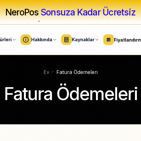
NeroPos
Sonsuza Kadar Ücretsiz
ürleri
Hakkında
Kaynaklar
Fiyatlandır
Ev
Fatura Ödemeleri
ELLİK
YAZILIM
HİZMETLER
DONANIM
BÜYÜK IŞLETM
üzellik çözümleri
Profesyonel hizmetler
Genel Bakış
İş yazılımı
Donanım ve cihazlar
Fatura Ödemeleri
lik Salonları
Fitness
Festivaller & Etki
Business Süit
Kart terminalleri
SİZ
k salonları
Ev & Onarım
Sağlık Hizmetleri
NeroTrade
Aksesuarlar
ans)
r salonları
NeroGym
Temizlik Hizmetleri
Sayaç kurulumları
Stadyum ve spor
tı)
etkinlikleri
NeroPay Mağazası
NeroBooking
z kaplıcaları
Kâr Amacı Gütmeyen
ÜCRETSİZ
Kuruluşlar
Entegrasy
NeroWeb
r Dükkanları
ÜCRETSİZ
Muhasebe, CRM,