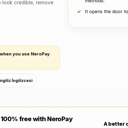
methods.
o look credible, remove
It opens the door t
 when you use NeroPay
İngiliz İngilizcesi
 100% free with NeroPay
A better