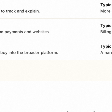
Typic
 to track and explain.
More 
Typic
ine payments and websites.
Billin
Typic
buy into the broader platform.
A narr