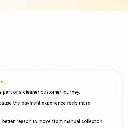
tegre edin.
asyonlar
Xero
QuickBooks
WooCommerce
NeroPOS
Hızlı ödeme, ürün tablosu ve
Uber Eats
hepsi bir arada POS araçları.
KS
as part of a cleaner customer journey.
ecause the payment experience feels more
a better reason to move from manual collection