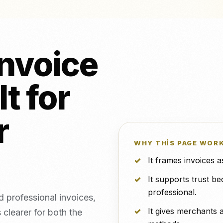
NeroPOS
NeroPOS ile en
ÜCRETSİZ
e ve piercing
NeroBill QR
k klinikleri
Tüm entegr
ÜCRETSİZ
Ödeme
Deliveroo
NeroAI (Vergi
invoice
ve Ödeme
ÜCRETSİZ
Araçları)
Geliştirici API'leri
t for
me
r
s
vs Zettle
vs Teya
vs Dojo
WHY THIS PAGE WOR
It frames invoices 
It supports trust b
professional.
 professional invoices,
It gives merchants 
clearer for both the