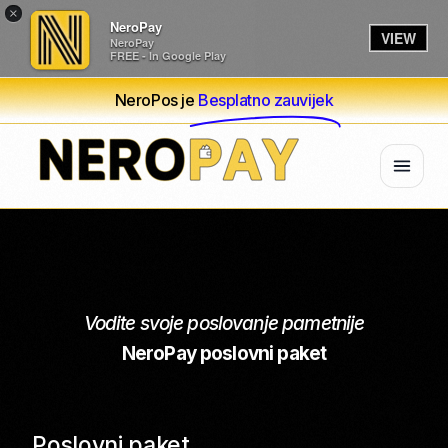
×
NeroPay
VIEW
NeroPay
FREE - In Google Play
NeroPos je
Besplatno zauvijek
Vodite svoje poslovanje pametnije
NeroPay poslovni paket
Poslovni paket