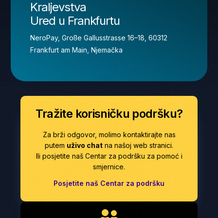
Ured u Frankfurtu
NeroPay, Große Gallusstrasse 16–18, 60312
Frankfurt am Main, Njemačka
Tražite korisničku podršku?
Za brži odgovor, molimo kontaktirajte nas
putem
uživo chat
na našoj web stranici.
Ili posjetite naš Centar za podršku za pomoć i
smjernice.
Posjetite naš Centar za podršku