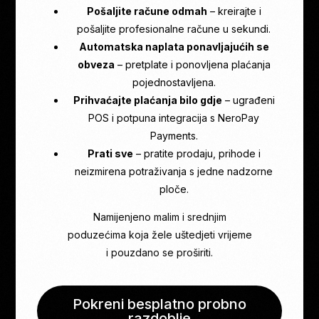
Pošaljite račune odmah
– kreirajte i
pošaljite profesionalne račune u sekundi.
Automatska naplata ponavljajućih se
obveza
– pretplate i ponovljena plaćanja
pojednostavljena.
Prihvaćajte plaćanja bilo gdje
– ugrađeni
POS i potpuna integracija s NeroPay
Payments.
Prati sve
– pratite prodaju, prihode i
neizmirena potraživanja s jedne nadzorne
ploče.
Namijenjeno malim i srednjim
poduzećima koja žele uštedjeti vrijeme
i pouzdano se proširiti.
Pokreni besplatno probno
razdoblje