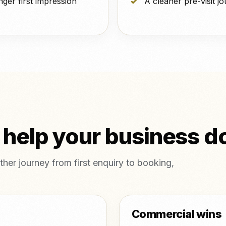
nger first impression
A cleaner pre-visit j
 help your business d
her journey from first enquiry to booking,
Commercial wins