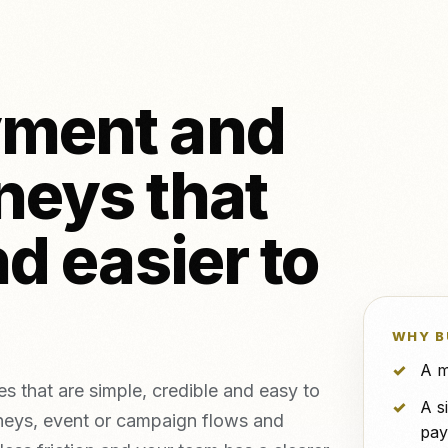
NeroPOS
l'emploi et v
GRATUIT
NeroPOS.
age et piercing
NeroBill QR Pay
GRATUIT
ques d'esthétique
Toutes les i
NeroAI (Outils
fiscaux et de
GRATUIT
Deliveroo
yment and
paiement)
API pour les développeurs
neys that
ls
nd easier to
ents
vs Zettle
contre Teya
vs Dojo
WHY B
A m
 that are simple, credible and easy to
A s
neys, event or campaign flows and
pay