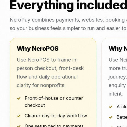
Everything include
NeroPay combines payments, websites, booking a
so your business feels simpler to run and easier to 
Why NeroPOS
Why 
Use NeroPOS to frame in-
Use Ner
person checkout, front-desk
more tr
flow and daily operational
journey
clarity for nonprofits.
enquiry
intent.
Front-of-house or counter
checkout
A cl
Clearer day-to-day workflow
Bette
One setup tied to payments