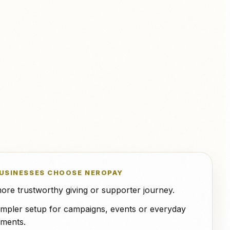
otre plateforme de gestion des commandes à NeroPay et
terminal.
ntégrations
Xero
QuickBooks
WooCommerce
NeroPOS
Caisse rapide, grille de produits
Uber Eats
et outils POS tout-en-un.
USINESSES CHOOSE NEROPAY
ore trustworthy giving or supporter journey.
impler setup for campaigns, events or everyday
ments.