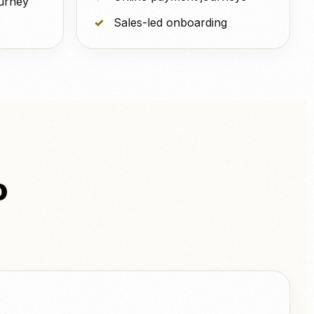
ourney
Sales-led onboarding
o