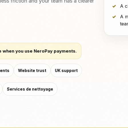
ess friction and your team has a clearer
A c
A m
tea
e when you use NeroPay payments.
ments
Website trust
UK support
Services de nettoyage