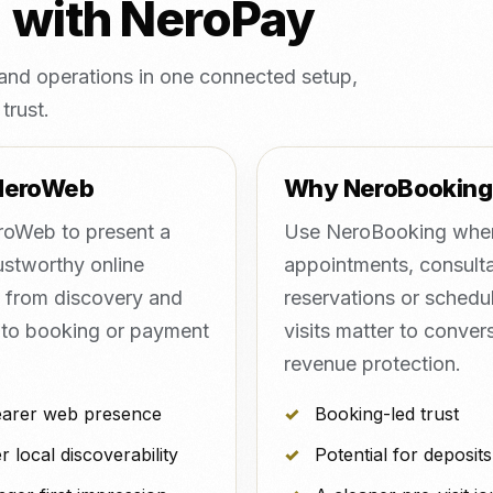
d with NeroPay
nd operations in one connected setup,
trust.
NeroWeb
Why NeroBooking
oWeb to present a
Use NeroBooking whe
ustworthy online
appointments, consulta
, from discovery and
reservations or schedu
 to booking or payment
visits matter to conver
revenue protection.
earer web presence
Booking-led trust
r local discoverability
Potential for deposits