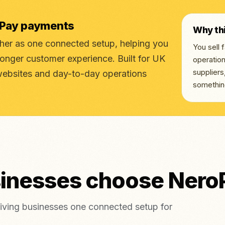
oPay payments
Why th
r as one connected setup, helping you
You sell
ronger customer experience. Built for UK
operation
supplier
websites and day-to-day operations
somethin
sinesses choose Nero
ving businesses one connected setup for