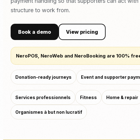
payment handling so that supporters can act with l
structure to work from.
Book a demo
View pricing
NeroPOS, NeroWeb and NeroBooking are 100% fre
Donation-ready journeys
Event and supporter pay
Services professionnels
Fitness
Home & repair
Organismes à but non lucratif