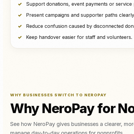
Support donations, event payments or service
Present campaigns and supporter paths clearly
Reduce confusion caused by disconnected dona
Keep handover easier for staff and volunteers.
WHY BUSINESSES SWITCH TO NEROPAY
Why NeroPay for No
See how NeroPay gives businesses a clearer, more
manage day-to-day operations for nonprofits.