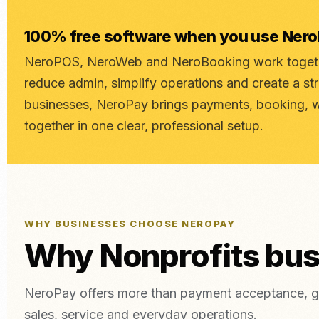
100% free software when you use Ner
NeroPOS, NeroWeb and NeroBooking work togethe
reduce admin, simplify operations and create a st
businesses, NeroPay brings payments, booking, 
together in one clear, professional setup.
WHY BUSINESSES CHOOSE NEROPAY
Why Nonprofits bu
NeroPay offers more than payment acceptance, gi
sales, service and everyday operations.