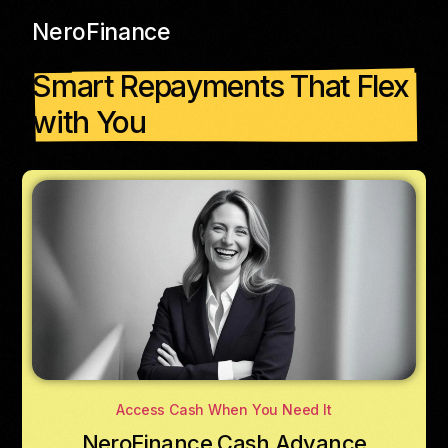
NeroFinance
Smart Repayments That Flex
with You
Access Cash When You Need It
NeroFinance Cash Advance