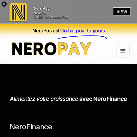
×
NeroPay
VIEW
NeroPay
FREE - In Google Play
NeroPos est
Gratuit pour toujours
Alimentez votre croissance
avec NeroFinance
NeroFinance