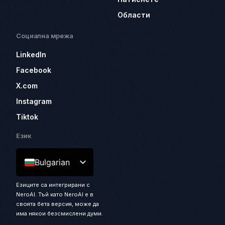
Области
Социална мрежа
LinkedIn
Facebook
X.com
Instagram
Tiktok
Език
Bulgarian
Езиците са интегрирани с
NeroAI. Тъй като NeroAI е в
своята бета версия, може да
има някои безсмислени думи.