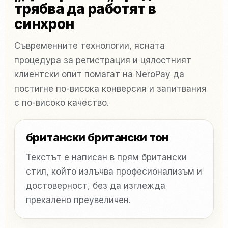
трябва да работят в
синхрон
Съвременните технологии, ясната
процедура за регистрация и цялостният
клиентски опит помагат на NeroPay да
постигне по-висока конверсия и запитвания
с по-високо качество.
британски британски тон
Текстът е написан в прям британски
стил, който излъчва професионализъм и
достоверност, без да изглежда
прекалено преувеличен.