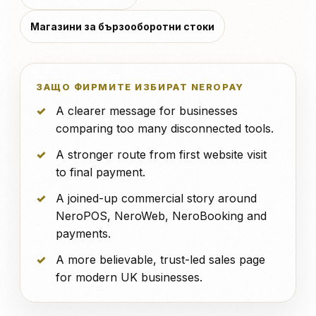
Магазини за бързооборотни стоки
ЗАЩО ФИРМИТЕ ИЗБИРАТ NEROPAY
A clearer message for businesses
comparing too many disconnected tools.
A stronger route from first website visit
to final payment.
A joined-up commercial story around
NeroPOS, NeroWeb, NeroBooking and
payments.
A more believable, trust-led sales page
for modern UK businesses.