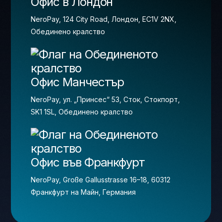
Офис в Лондон
NeroPay, 124 City Road, Лондон, EC1V 2NX,
Обединено кралство
Офис Манчестър
NeroPay, ул. „Принсес“ 53, Сток, Стокпорт,
SK1 1SL, Обединено кралство
Офис във Франкфурт
NeroPay, Große Gallusstrasse 16–18, 60312
Франкфурт на Майн, Германия