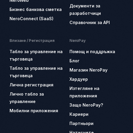
NeroWeb
Документи за
Бизнес банкова сметка
разработчици
NeroConnect (SaaS)
Справочник за API
Влизане / Регистрация
NeroPay
Табло за управление на
Помощ и поддръжка
търговеца
Блог
Табло за управление на
Магазин NeroPay
търговеца
Хардуер
Лична регистрация
Изтегляне на
Лично табло за
приложения
управление
Защо NeroPay?
Мобилни приложения
Кариери
Партньори
Натиснете