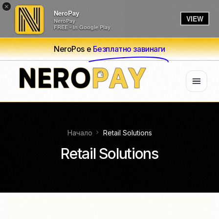
×
NeroPay
VIEW
NeroPay
FREE - In Google Play
NeroPos е
Безплатно завинаги
Начало
Retail Solutions
Retail Solutions