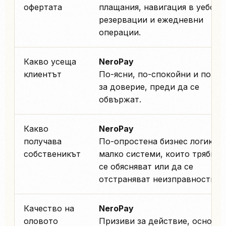
офертата
плащания, навигация в уебсай
резервации и ежедневни
операции.
Какво усеща
NeroPay
клиентът
По-ясни, по-спокойни и по-ле
за доверие, преди да се
обвържат.
Какво
NeroPay
получава
По-опростена бизнес логика и
собственикът
малко системи, които трябва 
се обясняват или да се
отстраняват неизправности.
Качество на
NeroPay
оловото
Призиви за действие, основа