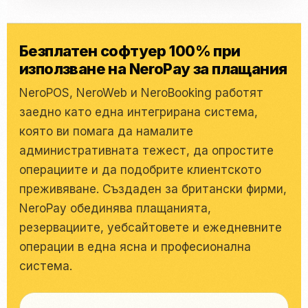
Безплатен софтуер 100% при
използване на NeroPay за плащания
NeroPOS, NeroWeb и NeroBooking работят
заедно като една интегрирана система,
която ви помага да намалите
административната тежест, да опростите
операциите и да подобрите клиентското
преживяване. Създаден за британски фирми,
NeroPay обединява плащанията,
резервациите, уебсайтовете и ежедневните
операции в една ясна и професионална
система.